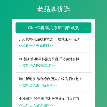
遥想公瑾当年，小乔初嫁了，雄姿英发。
羽扇纶巾，谈笑间，樯橹灰飞烟灭。
故国神游，多情应笑我，早生华发。
人生如梦，一尊还酹江月。